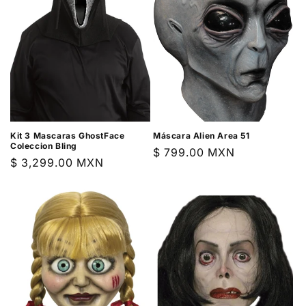
Kit 3 Mascaras GhostFace
Máscara Alien Area 51
Coleccion Bling
Precio
$ 799.00 MXN
Precio
$ 3,299.00 MXN
habitual
habitual