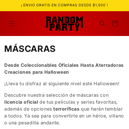
Ir
¡ ENVIO GRATIS EN COMPRAS DESDE $1,500 !
directamente
al contenido
Carrito
C
MÁSCARAS
o
Desde Coleccionables Oficiales Hasta Aterradoras
l
Creaciones para Halloween
e
¡Lleva tu disfraz al siguiente nivel este Halloween!
c
Descubre nuestra selección de máscaras con
licencia oficial
de tus películas y series favoritas,
c
además de opciones
terroríficas
que harán temblar
i
a todos. Ya sea para convertirte en un héroe, villano
o una pesadilla andante.
ó