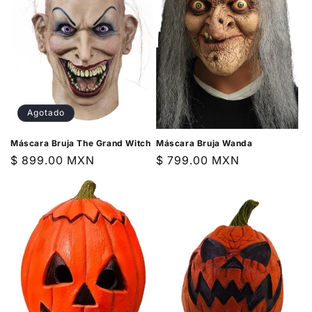
Agotado
Máscara Bruja The Grand Witch
Máscara Bruja Wanda
Precio
$ 899.00 MXN
Precio
$ 799.00 MXN
habitual
habitual