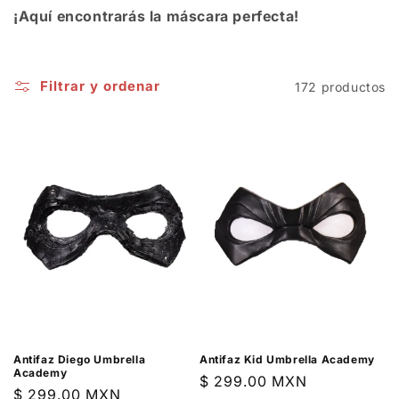
¡Aquí encontrarás la máscara perfecta!
n
:
Filtrar y ordenar
172 productos
Antifaz Diego Umbrella
Antifaz Kid Umbrella Academy
Academy
Precio
$ 299.00 MXN
Precio
$ 299.00 MXN