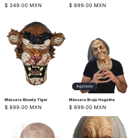
Precio
$ 349.00 MXN
Precio
$ 899.00 MXN
habitual
habitual
Agotado
Máscara Bloody Tiger
Máscara Bruja Hagatha
Precio
$ 899.00 MXN
Precio
$ 899.00 MXN
habitual
habitual