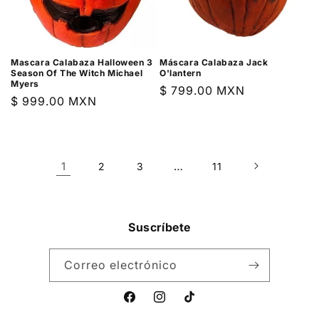
Mascara Calabaza Halloween 3
Máscara Calabaza Jack
Season Of The Witch Michael
O'lantern
Myers
Precio
$ 799.00 MXN
Precio
$ 999.00 MXN
habitual
habitual
1
…
2
3
11
Suscríbete
Correo electrónico
Facebook
Instagram
TikTok