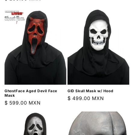
habitual
habitual
GhostFace Aged Devil Face
GID Skull Mask w/ Hood
Mask
Precio
$ 499.00 MXN
Precio
$ 599.00 MXN
habitual
habitual