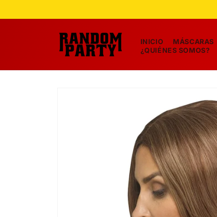
Ir
directamente
al contenido
INICIO
MÁSCARAS
¿QUIÉNES SOMOS?
Ir
directamente
a la
información
del producto