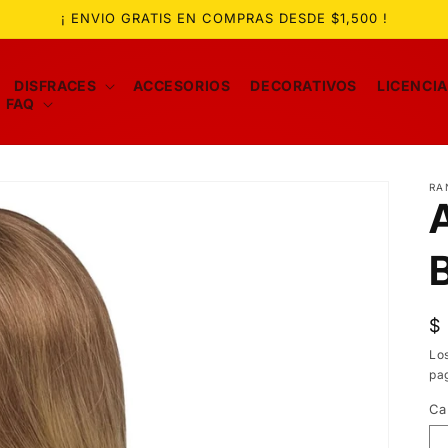
¡ ENVIO GRATIS EN COMPRAS DESDE $1,500 !
DISFRACES
ACCESORIOS
DECORATIVOS
LICENCI
FAQ
RA
A
P
$
ha
Lo
pa
Ca