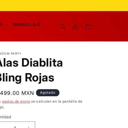
Iniciar
AS
MAQUILLAJE
Carrito
sesión
NDOM PARTY
las Diablita
Bling Rojas
recio
 499.00 MXN
Agotado
bitual
s
gastos de envío
se calculan en la pantalla de
go.
ntidad