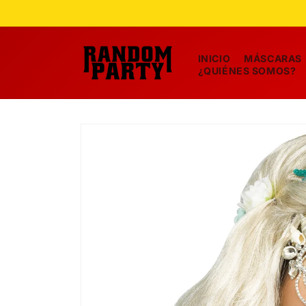
Ir
directamente
al contenido
INICIO
MÁSCARAS
¿QUIÉNES SOMOS?
Ir
directamente
a la
información
del producto