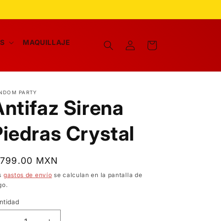
Iniciar
AS
MAQUILLAJE
Carrito
sesión
NDOM PARTY
Antifaz Sirena
Piedras Crystal
recio
 799.00 MXN
bitual
s
gastos de envío
se calculan en la pantalla de
go.
ntidad