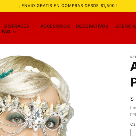
¡ ENVIO GRATIS EN COMPRAS DESDE $1,500 !
DISFRACES
ACCESORIOS
DECORATIVOS
LICENCI
FAQ
RA
P
$
ha
Lo
pa
Ca