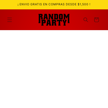
Ir
¡ ENVIO GRATIS EN COMPRAS DESDE $1,500 !
directamente
al contenido
Carrito
Ir
directamente
a la
información
del producto