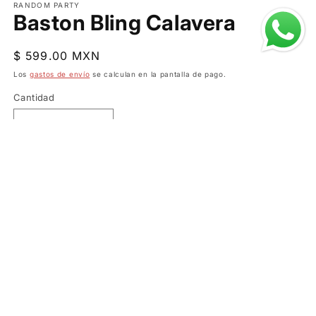
RANDOM PARTY
Baston Bling Calavera
Precio
$ 599.00 MXN
habitual
Los
gastos de envío
se calculan en la pantalla de pago.
Cantidad
Reducir
Aumentar
cantidad
cantidad
para
para
Baston
Baston
Agregar al carrito
Bling
Bling
Calavera
Calavera
SKU:
96893SC
Comparte