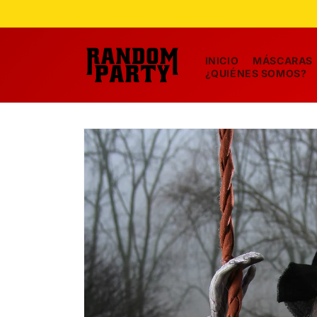
Ir
directamente
al contenido
INICIO
MÁSCARAS
¿QUIÉNES SOMOS?
Ir
directamente
a la
información
del producto