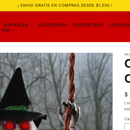
¡ ENVIO GRATIS EN COMPRAS DESDE $1,500 !
DISFRACES
ACCESORIOS
DECORATIVOS
LICENCI
FAQ
RA
P
$
ha
Lo
pa
Ca