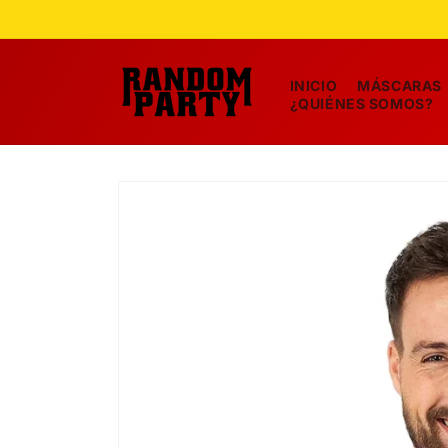
Ir
directamente
al contenido
INICIO
MÁSCARAS
¿QUIÉNES SOMOS?
Ir
directamente
a la
información
del producto