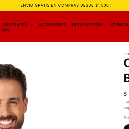
¡ ENVIO GRATIS EN COMPRAS DESDE $1,500 !
DISFRACES
ACCESORIOS
DECORATIVOS
LICENCI
FAQ
RA
P
$
ha
Lo
pa
Tal