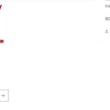
cu
SK
9