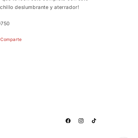
chillo deslumbrante y aterrador!
U:
0750
Comparte
Facebook
Instagram
TikTok