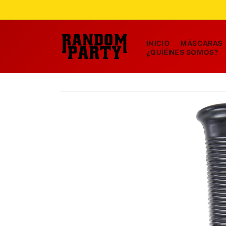
Ir
directamente
al contenido
INICIO
MÁSCARAS
¿QUIÉNES SOMOS?
Ir
directamente
a la
información
del producto