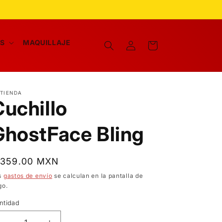
Iniciar
AS
MAQUILLAJE
Carrito
sesión
 TIENDA
Cuchillo
GhostFace Bling
recio
 359.00 MXN
bitual
s
gastos de envío
se calculan en la pantalla de
go.
ntidad