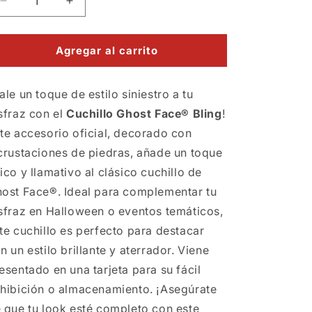
Reducir
Aumentar
cantidad
cantidad
para
para
Cuchillo
Cuchillo
Agregar al carrito
GhostFace
GhostFace
Bling
Bling
ale un toque de estilo siniestro a tu
sfraz con el
Cuchillo Ghost Face® Bling
!
te accesorio oficial, decorado con
crustaciones de piedras, añade un toque
ico y llamativo al clásico cuchillo de
ost Face®. Ideal para complementar tu
sfraz en Halloween o eventos temáticos,
te cuchillo es perfecto para destacar
n un estilo brillante y aterrador. Viene
esentado en una tarjeta para su fácil
hibición o almacenamiento. ¡Asegúrate
 que tu look esté completo con este