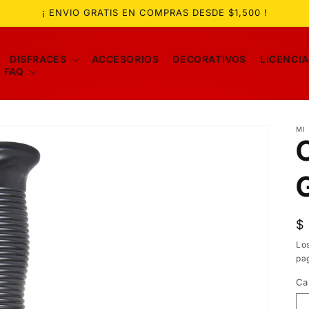
¡ ENVIO GRATIS EN COMPRAS DESDE $1,500 !
DISFRACES
ACCESORIOS
DECORATIVOS
LICENCI
FAQ
MI
P
$
ha
Lo
pa
Ca