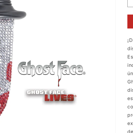
¡D
di
Es
in
ún
Gh
di
es
co
pr
ex
de