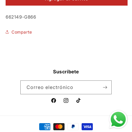
Orejas
Orejas
Conejo
Conejo
SKU:
662149-G866
Largas
Largas
Comparte
Suscríbete
Correo electrónico
Facebook
Instagram
TikTok
Formas
de