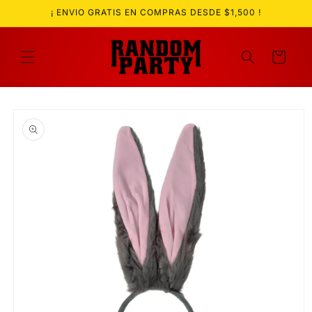
Ir
¡ ENVIO GRATIS EN COMPRAS DESDE $1,500 !
directamente
al contenido
Carrito
Ir
directamente
a la
información
del producto