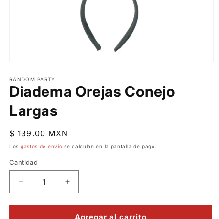
Abrir
elemento
multimedia
RANDOM PARTY
Diadema Orejas Conejo
1
en
una
Largas
ventana
modal
Precio
$ 139.00 MXN
habitual
Los
gastos de envío
se calculan en la pantalla de pago.
Cantidad
Reducir
Aumentar
cantidad
cantidad
para
para
Diadema
Diadema
Agregar al carrito