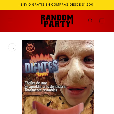
Ir
¡ ENVIO GRATIS EN COMPRAS DESDE $1,500 !
directamente
al contenido
Carrito
Ir
directamente
a la
información
del producto