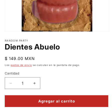
Abrir
elemento
multimedia
RANDOM PARTY
Dientes Abuelo
1
en
una
ventana
Precio
$ 149.00 MXN
modal
habitual
Los
gastos de envío
se calculan en la pantalla de pago.
Cantidad
Reducir
Aumentar
cantidad
cantidad
para
para
Dientes
Dientes
Agregar al carrito
Abuelo
Abuelo