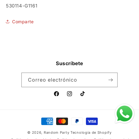
SKU:
530114-G1161
Comparte
Suscríbete
Correo electrónico
Facebook
Instagram
TikTok
Formas
de
© 2026,
Random Party
Tecnología de Shopify
pago