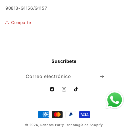
SKU:
90818-G1156/G1157
Comparte
Suscríbete
Correo electrónico
Facebook
Instagram
TikTok
Formas
de
© 2026,
Random Party
Tecnología de Shopify
pago