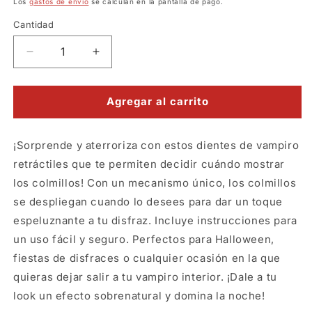
Los
gastos de envío
se calculan en la pantalla de pago.
Cantidad
Reducir
Aumentar
cantidad
cantidad
para
para
Dientes
Dientes
Agregar al carrito
de
de
Vampiro
Vampiro
¡Sorprende y aterroriza con estos dientes de vampiro
Retráctiles
Retráctiles
retráctiles que te permiten decidir cuándo mostrar
los colmillos! Con un mecanismo único, los colmillos
se despliegan cuando lo desees para dar un toque
espeluznante a tu disfraz. Incluye instrucciones para
un uso fácil y seguro. Perfectos para Halloween,
fiestas de disfraces o cualquier ocasión en la que
quieras dejar salir a tu vampiro interior. ¡Dale a tu
look un efecto sobrenatural y domina la noche!