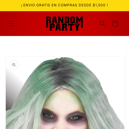
Ir
¡ ENVIO GRATIS EN COMPRAS DESDE $1,500 !
directamente
al contenido
Carrito
Ir
directamente
a la
información
del producto