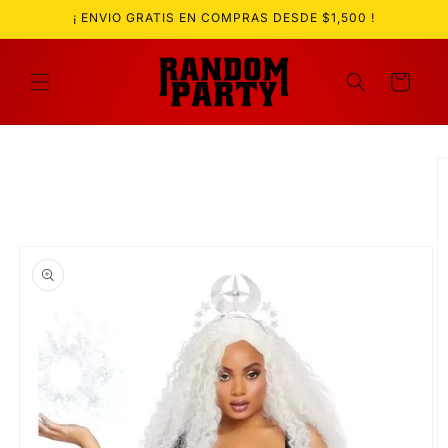
Ir
¡ ENVIO GRATIS EN COMPRAS DESDE $1,500 !
directamente
al contenido
Carrito
Ir
directamente
a la
información
del producto