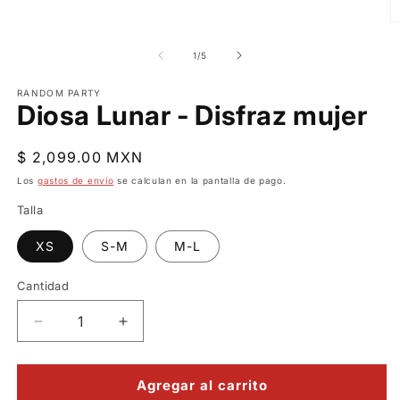
en
una
Ab
ventana
e
modal
m
de
1
/
5
2
e
RANDOM PARTY
u
Diosa Lunar - Disfraz mujer
v
m
Precio
$ 2,099.00 MXN
habitual
Los
gastos de envío
se calculan en la pantalla de pago.
Talla
XS
S-M
M-L
Cantidad
Reducir
Aumentar
cantidad
cantidad
para
para
Diosa
Diosa
Agregar al carrito