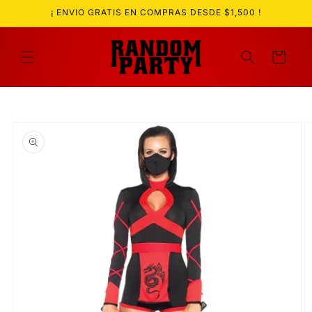
Ir
¡ ENVIO GRATIS EN COMPRAS DESDE $1,500 !
directamente
al contenido
Carrito
Ir
directamente
a la
información
del producto