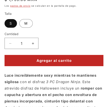
habitual
Los
gastos de envío
se calculan en la pantalla de pago.
Talla
S
M
Cantidad
Reducir
Aumentar
cantidad
cantidad
para
para
Disfraz
Disfraz
Agregar al carrito
de
de
ninja
ninja
Luce increíblemente sexy mientras te mantienes
dragon
dragon
rojo
rojo
sigilosa
con el disfraz
3 PC Dragon Ninja
. Este
atrevido disfraz de Halloween incluye un
romper con
capucha y abertura en el pecho con envoltura de
piernas incorporada
,
cinturón tipo delantal con