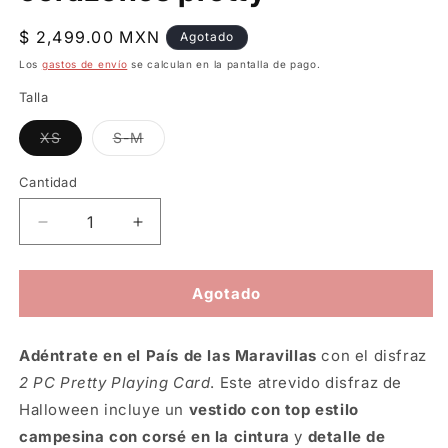
Precio
$ 2,499.00 MXN
Agotado
habitual
Los
gastos de envío
se calculan en la pantalla de pago.
Talla
Variante
Variante
XS
S-M
agotada
agotada
o
o
no
no
Cantidad
disponible
disponible
Reducir
Aumentar
cantidad
cantidad
para
para
Disfraz
Disfraz
Agotado
de
de
reina
reina
Adéntrate en el País de las Maravillas
de
de
con el disfraz
corazones
corazones
2 PC Pretty Playing Card
. Este atrevido disfraz de
pretty
pretty
Halloween incluye un
vestido con top estilo
campesina con corsé en la cintura
y
detalle de