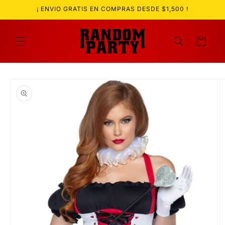
Ir
¡ ENVIO GRATIS EN COMPRAS DESDE $1,500 !
directamente
al contenido
Carrito
Ir
directamente
a la
información
del producto