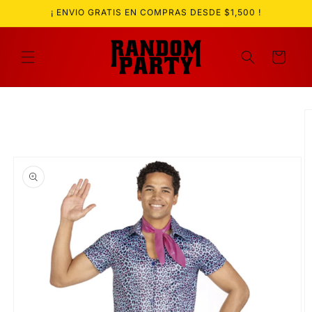
Ir
¡ ENVIO GRATIS EN COMPRAS DESDE $1,500 !
directamente
al contenido
Carrito
Ir
directamente
a la
información
del producto