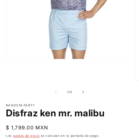
Abrir
elemento
multimedia
1
en
Ab
una
e
ventana
m
de
1
/
4
modal
2
e
RANDOM PARTY
u
Disfraz ken mr. malibu
v
m
Precio
$ 1,799.00 MXN
habitual
Los
gastos de envío
se calculan en la pantalla de pago.