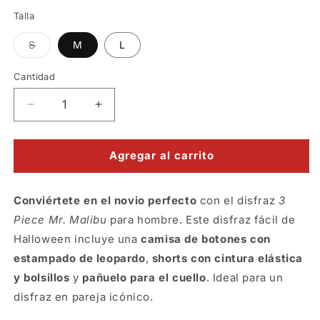
Talla
Variante
S
M
L
agotada
o
no
Cantidad
disponible
Reducir
Aumentar
cantidad
cantidad
para
para
Disfraz
Disfraz
Agregar al carrito
ken
ken
mr.
mr.
Conviértete en el novio perfecto
malibu
malibu
con el disfraz
3
Piece Mr. Malibu
para hombre. Este disfraz fácil de
Halloween incluye una
camisa de botones con
estampado de leopardo
,
shorts con cintura elástica
y bolsillos
y
pañuelo para el cuello
. Ideal para un
disfraz en pareja icónico.