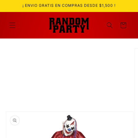
Ir
¡ ENVIO GRATIS EN COMPRAS DESDE $1,500 !
directamente
al contenido
Carrito
Ir
directamente
a la
información
del producto