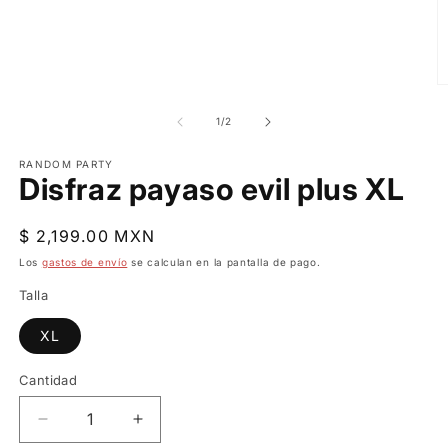
Ab
e
m
de
1
/
2
2
e
RANDOM PARTY
u
Disfraz payaso evil plus XL
v
m
Precio
$ 2,199.00 MXN
habitual
Los
gastos de envío
se calculan en la pantalla de pago.
Talla
XL
Cantidad
Reducir
Aumentar