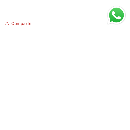
SKU:
Comparte
Suscríbete
Correo electrónico
Facebook
Instagram
TikTok
Formas
de
© 2026,
Random Party
Tecnología de Shopify
pago