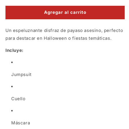
cantidad
cantidad
para
para
Disfraz
Disfraz
Agregar al carrito
payaso
payaso
evil
evil
Un espeluznante disfraz de payaso asesino, perfecto
plus
plus
XL
XL
para destacar en Halloween o fiestas temáticas.
Incluye:
Jumpsuit
Cuello
Máscara