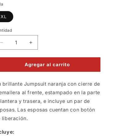
la
XL
ntidad
Reducir
Aumentar
cantidad
cantidad
para
para
Disfraz
Disfraz
Agregar al carrito
de
de
prisionero
prisionero
 brillante Jumpsuit naranja con cierre de
color
color
naranja
naranja
emallera al frente, estampado en la parte
plus
plus
lantera y trasera, e incluye un par de
XL
XL
posas. Las esposas cuentan con botón
 liberación.
cluye: