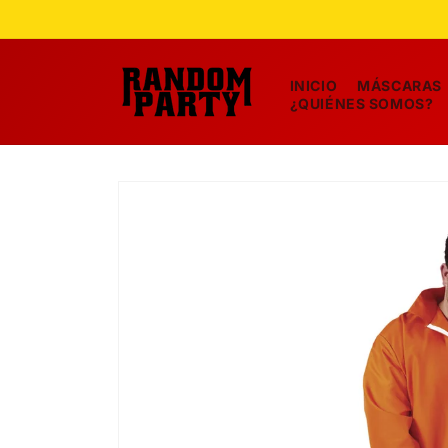
Ir
directamente
al contenido
INICIO
MÁSCARAS
¿QUIÉNES SOMOS?
Ir
directamente
a la
información
del producto