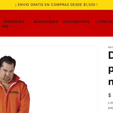
¡ ENVIO GRATIS EN COMPRAS DESDE $1,500 !
DISFRACES
ACCESORIOS
DECORATIVOS
LICENCI
FAQ
RA
p
P
$
ha
Lo
pa