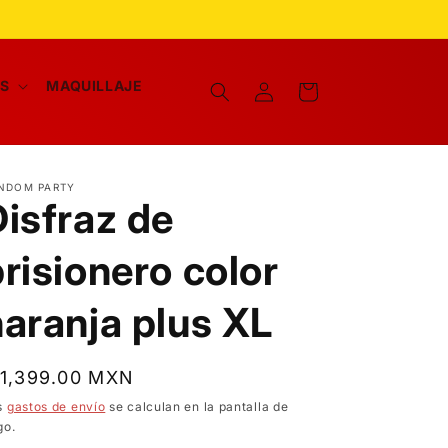
Iniciar
AS
MAQUILLAJE
Carrito
sesión
NDOM PARTY
Disfraz de
risionero color
naranja plus XL
recio
 1,399.00 MXN
bitual
s
gastos de envío
se calculan en la pantalla de
go.