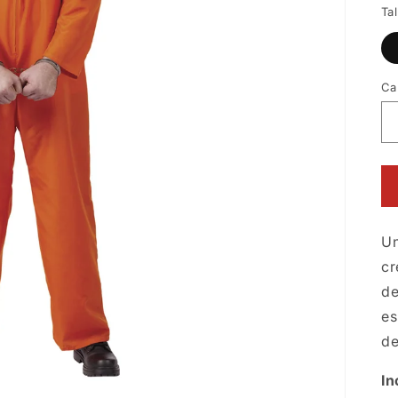
Tal
Ca
Un
cr
de
es
de
In