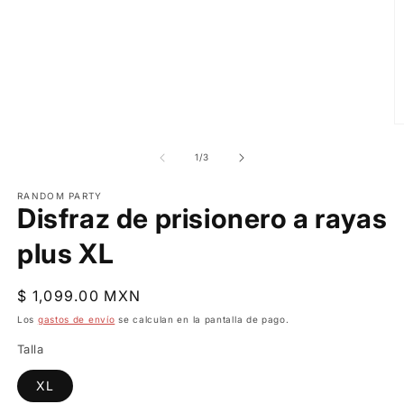
ventana
modal
Ab
e
m
de
1
/
3
2
e
RANDOM PARTY
u
Disfraz de prisionero a rayas
v
m
plus XL
Precio
$ 1,099.00 MXN
habitual
Los
gastos de envío
se calculan en la pantalla de pago.
Talla
XL