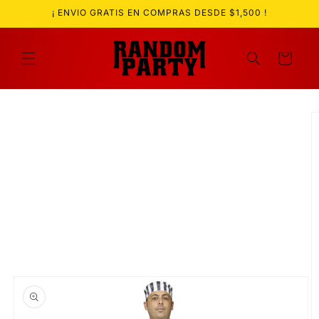
Ir
¡ ENVIO GRATIS EN COMPRAS DESDE $1,500 !
directamente
al contenido
Carrito
Ir
directamente
a la
información
del producto