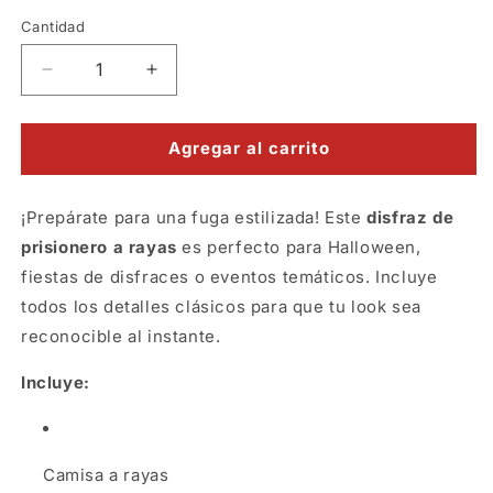
Cantidad
Reducir
Aumentar
cantidad
cantidad
para
para
Disfraz
Disfraz
Agregar al carrito
de
de
prisionero
prisionero
¡Prepárate para una fuga estilizada! Este
a
a
disfraz de
rayas
rayas
prisionero a rayas
es perfecto para Halloween,
plus
plus
fiestas de disfraces o eventos temáticos. Incluye
XL
XL
todos los detalles clásicos para que tu look sea
reconocible al instante.
Incluye:
Camisa a rayas