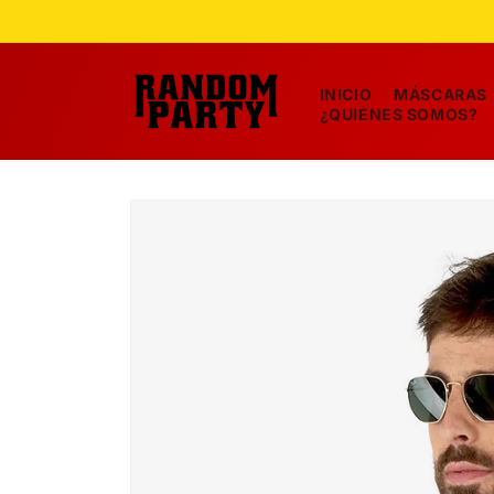
Ir
directamente
al contenido
INICIO
MÁSCARAS
¿QUIÉNES SOMOS?
Ir
directamente
a la
información
del producto