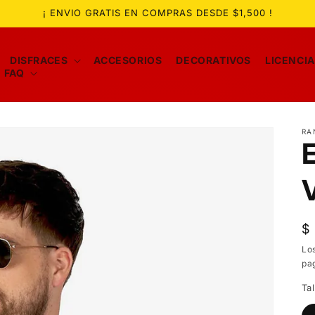
¡ ENVIO GRATIS EN COMPRAS DESDE $1,500 !
DISFRACES
ACCESORIOS
DECORATIVOS
LICENCI
FAQ
RA
P
$
ha
Lo
pa
Tal