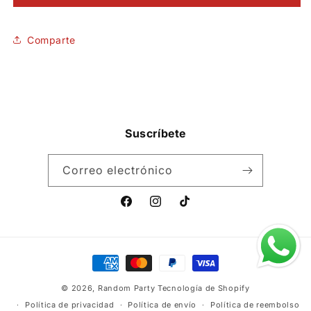
pop
pop
out
out
SKU:
Comparte
Suscríbete
Correo electrónico
Facebook
Instagram
TikTok
Formas
de
© 2026,
Random Party
Tecnología de Shopify
pago
Política de privacidad
Política de envío
Política de reembolso