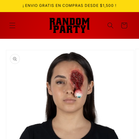
Ir
¡ ENVIO GRATIS EN COMPRAS DESDE $1,500 !
directamente
al contenido
Carrito
Ir
directamente
a la
información
del producto