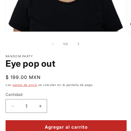
Abrir
Ab
elemento
e
multimedia
m
de
1
/
3
1
2
en
e
una
RANDOM PARTY
u
ventana
Eye pop out
v
modal
m
Precio
$ 199.00 MXN
habitual
Los
gastos de envío
se calculan en la pantalla de pago.
Cantidad
Reducir
Aumentar
cantidad
cantidad
para
para
Eye
Eye
Agregar al carrito