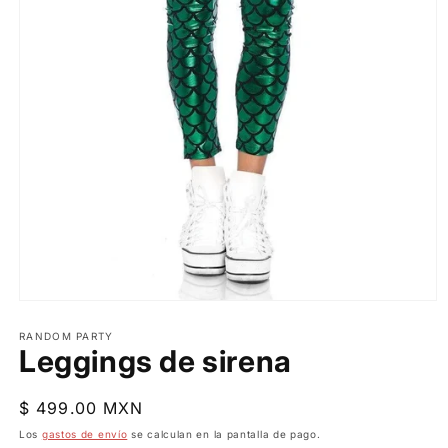
Abrir
elemento
multimedia
RANDOM PARTY
Leggings de sirena
1
en
una
ventana
Precio
$ 499.00 MXN
modal
habitual
Los
gastos de envío
se calculan en la pantalla de pago.