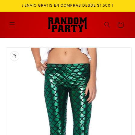
Ir
¡ ENVIO GRATIS EN COMPRAS DESDE $1,500 !
directamente
al contenido
Carrito
Ir
directamente
a la
información
del producto