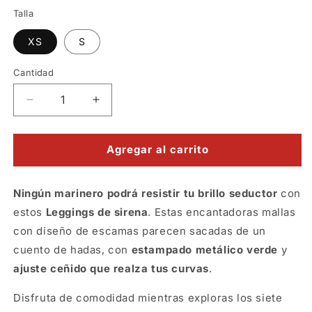
Talla
XS
S
Cantidad
Reducir
Aumentar
cantidad
cantidad
para
para
Leggings
Leggings
Agregar al carrito
de
de
sirena
sirena
Ningún marinero podrá resistir tu brillo seductor
con
estos
Leggings de sirena
. Estas encantadoras mallas
con diseño de escamas parecen sacadas de un
cuento de hadas, con
estampado metálico verde
y
ajuste ceñido que realza tus curvas
.
Disfruta de comodidad mientras exploras los siete