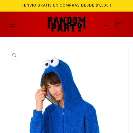
Ir
¡ ENVIO GRATIS EN COMPRAS DESDE $1,500 !
directamente
al contenido
Carrito
Ir
directamente
a la
información
del producto