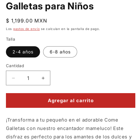
Galletas para Niños
Precio
$ 1,199.00 MXN
habitual
Los
gastos de envío
se calculan en la pantalla de pago.
Talla
2-4 años
6-8 años
Cantidad
Reducir
Aumentar
cantidad
cantidad
para
para
Mameluco
Mameluco
Agregar al carrito
del
del
Come
Come
¡Transforma a tu pequeño en el adorable Come
Galletas
Galletas
para
para
Galletas con nuestro encantador mameluco! Este
Niños
Niños
disfraz es perfecto para los amantes de los dulces y