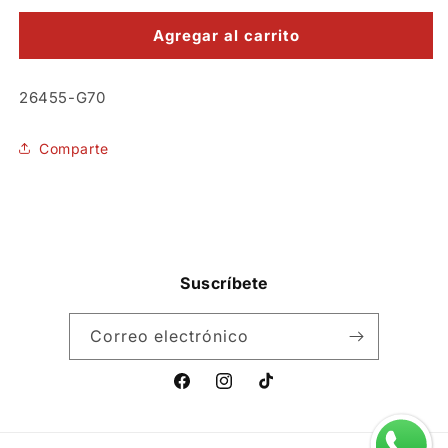
para
para
Máscara
Máscara
Agregar al carrito
Calavera
Calavera
Catrin
Catrin
SKU:
26455-G70
Skull
Skull
Comparte
Suscríbete
Correo electrónico
Facebook
Instagram
TikTok