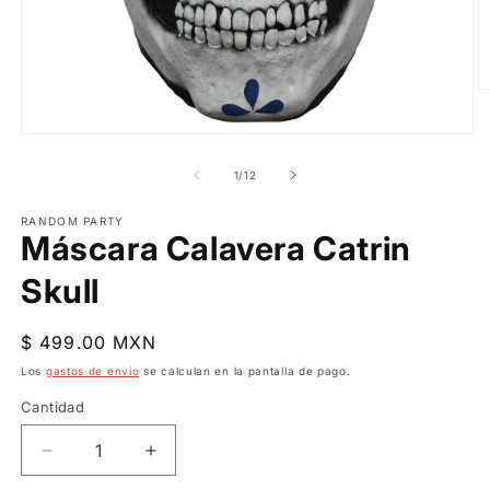
Ab
e
m
Abrir
2
elemento
e
multimedia
de
1
/
12
u
1
v
en
m
una
RANDOM PARTY
Máscara Calavera Catrin
ventana
modal
Skull
Precio
$ 499.00 MXN
habitual
Los
gastos de envío
se calculan en la pantalla de pago.
Cantidad
Reducir
Aumentar
cantidad
cantidad