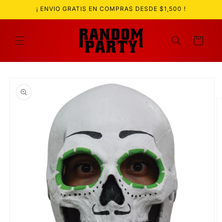
Ir
¡ ENVIO GRATIS EN COMPRAS DESDE $1,500 !
directamente
al contenido
Carrito
Ir
directamente
a la
información
del producto