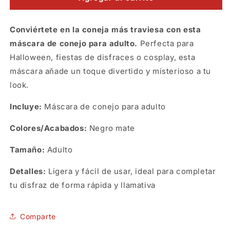
de
de
conejita
conejita
Conviértete en la coneja más traviesa con esta
color
color
negro
negro
máscara de conejo para adulto.
Perfecta para
mate
mate
Halloween, fiestas de disfraces o cosplay, esta
máscara añade un toque divertido y misterioso a tu
look.
Incluye:
Máscara de conejo para adulto
Colores/Acabados:
Negro mate
Tamaño:
Adulto
Detalles:
Ligera y fácil de usar, ideal para completar
tu disfraz de forma rápida y llamativa
SKU:
Comparte