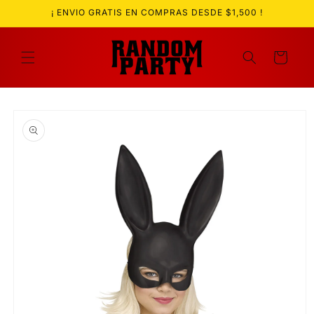
Ir
¡ ENVIO GRATIS EN COMPRAS DESDE $1,500 !
directamente
al contenido
Carrito
Ir
directamente
a la
información
del producto