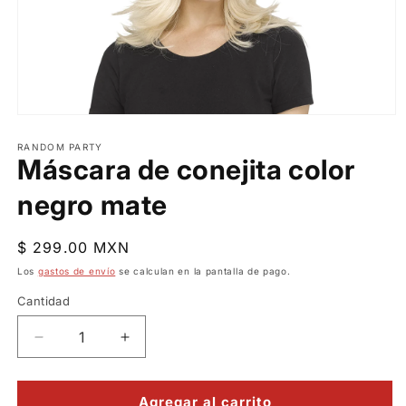
Abrir
elemento
multimedia
RANDOM PARTY
Máscara de conejita color
1
en
una
negro mate
ventana
modal
Precio
$ 299.00 MXN
habitual
Los
gastos de envío
se calculan en la pantalla de pago.
Cantidad
Reducir
Aumentar
cantidad
cantidad
para
para
Máscara
Máscara
Agregar al carrito