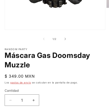
Ab
e
m
2
e
u
v
Abrir
m
elemento
multimedia
de
1
/
2
1
en
una
RANDOM PARTY
Máscara Gas Doomsday
ventana
modal
Muzzle
Precio
$ 349.00 MXN
habitual
Los
gastos de envío
se calculan en la pantalla de pago.
Cantidad
Reducir
Aumentar
cantidad
cantidad