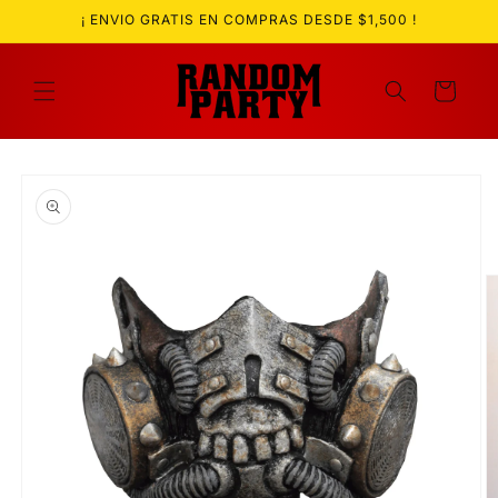
Ir
¡ ENVIO GRATIS EN COMPRAS DESDE $1,500 !
directamente
al contenido
Carrito
Ir
directamente
a la
información
del producto