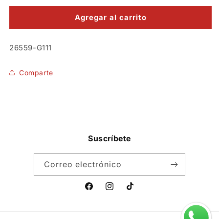
para
para
Máscara
Máscara
Agregar al carrito
Gas
Gas
Doomsday
Doomsday
SKU:
26559-G111
Muzzle
Muzzle
Comparte
Suscríbete
Correo electrónico
Facebook
Instagram
TikTok