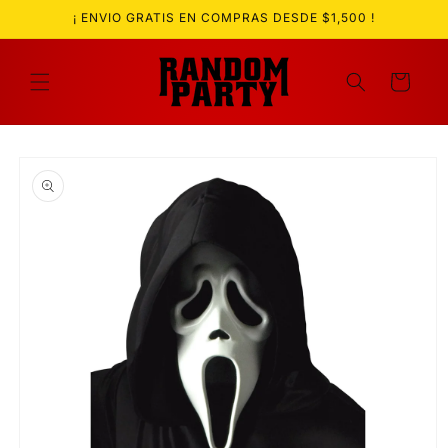
Ir
¡ ENVIO GRATIS EN COMPRAS DESDE $1,500 !
directamente
al contenido
Carrito
Ir
directamente
a la
información
del producto