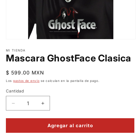
Abrir
elemento
multimedia
MI TIENDA
Mascara GhostFace Clasica
1
en
una
ventana
Precio
$ 599.00 MXN
modal
habitual
Los
gastos de envío
se calculan en la pantalla de pago.
Cantidad
Reducir
Aumentar
cantidad
cantidad
para
para
Mascara
Mascara
Agregar al carrito
GhostFace
GhostFace
Clasica
Clasica