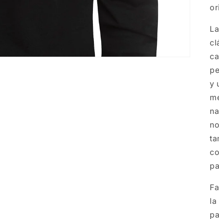
or
La
cl
ca
pe
y 
me
na
no
ta
co
pa
Fa
la
pa