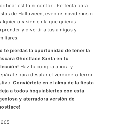
crificar estilo ni confort. Perfecta para
estas de Halloween, eventos navideños o
alquier ocasión en la que quieras
rprender y divertir a tus amigos y
miliares.
o te pierdas la oportunidad de tener la
scara Ghostface Santa en tu
lección!
Haz tu compra ahora y
epárate para desatar el verdadero terror
stivo.
Conviértete en el alma de la fiesta
deja a todos boquiabiertos con esta
geniosa y aterradora versión de
ostface!
U:
3605