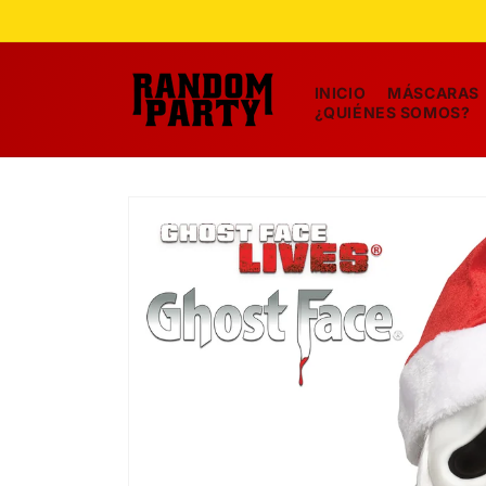
Ir
directamente
al contenido
INICIO
MÁSCARAS
¿QUIÉNES SOMOS?
Ir
directamente
a la
información
del producto