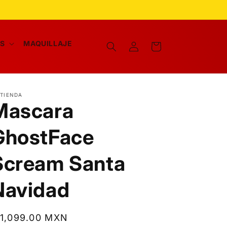
Iniciar
AS
MAQUILLAJE
Carrito
sesión
 TIENDA
Mascara
GhostFace
Scream Santa
Navidad
recio
 1,099.00 MXN