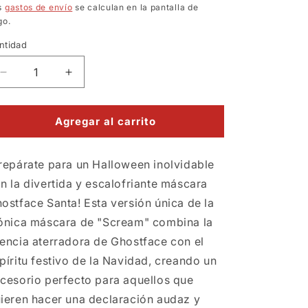
bitual
s
gastos de envío
se calculan en la pantalla de
go.
ntidad
Reducir
Aumentar
cantidad
cantidad
para
para
Mascara
Mascara
Agregar al carrito
GhostFace
GhostFace
Scream
Scream
repárate para un Halloween inolvidable
Santa
Santa
Navidad
Navidad
n la divertida y escalofriante máscara
ostface Santa! Esta versión única de la
ónica máscara de "Scream" combina la
encia aterradora de Ghostface con el
píritu festivo de la Navidad, creando un
cesorio perfecto para aquellos que
ieren hacer una declaración audaz y