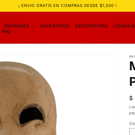
¡ ENVIO GRATIS EN COMPRAS DESDE $1,500 !
DISFRACES
ACCESORIOS
DECORATIVOS
LICENCI
FAQ
RA
P
$
ha
Lo
pa
Ca