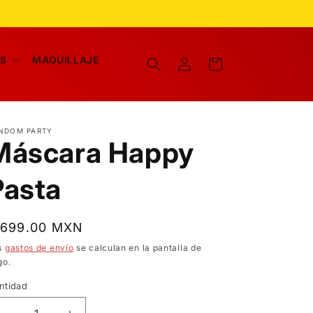
Iniciar
AS
MAQUILLAJE
Carrito
sesión
NDOM PARTY
Máscara Happy
Pasta
recio
 699.00 MXN
bitual
s
gastos de envío
se calculan en la pantalla de
go.
ntidad