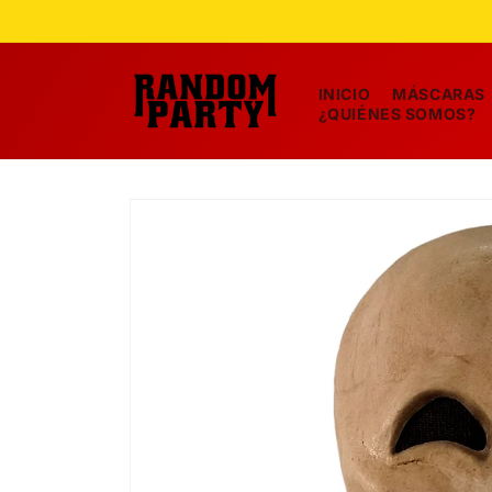
Ir
directamente
al contenido
INICIO
MÁSCARAS
¿QUIÉNES SOMOS?
Ir
directamente
a la
información
del producto