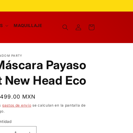
Iniciar
AS
MAQUILLAJE
Carrito
sesión
NDOM PARTY
Máscara Payaso
It New Head Eco
recio
 499.00 MXN
bitual
s
gastos de envío
se calculan en la pantalla de
go.
ntidad