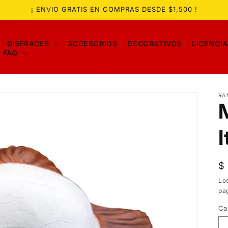
¡ ENVIO GRATIS EN COMPRAS DESDE $1,500 !
DISFRACES
ACCESORIOS
DECORATIVOS
LICENCI
FAQ
RA
P
$
ha
Lo
pa
Ca