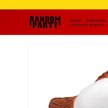
Ir
directamente
al contenido
INICIO
MÁSCARAS
¿QUIÉNES SOMOS?
Ir
directamente
a la
información
del producto