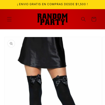
Ir
¡ ENVIO GRATIS EN COMPRAS DESDE $1,500 !
directamente
al contenido
Carrito
Ir
directamente
a la
información
del producto