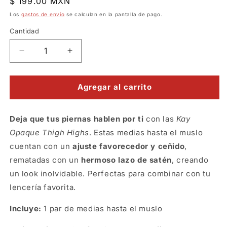
Precio
$ 199.00 MXN
habitual
Los
gastos de envío
se calculan en la pantalla de pago.
Cantidad
Reducir
Aumentar
cantidad
cantidad
para
para
Medias
Medias
Agregar al carrito
lisas
lisas
negras
negras
Deja que tus piernas hablen por ti
con
con
con las
Kay
moño
moño
Opaque Thigh Highs
. Estas medias hasta el muslo
negro
negro
cuentan con un
ajuste favorecedor y ceñido
,
rematadas con un
hermoso lazo de satén
, creando
un look inolvidable. Perfectas para combinar con tu
lencería favorita.
Incluye:
1 par de medias hasta el muslo