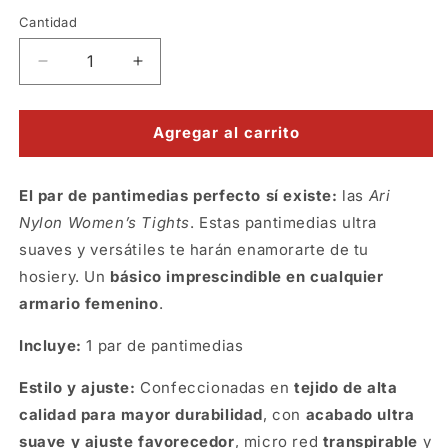
Cantidad
Reducir
Aumentar
cantidad
cantidad
para
para
Medias
Medias
Agregar al carrito
lisas
lisas
rosa
rosa
El par de pantimedias perfecto sí existe:
fucsia
fucsia
las
Ari
Nylon Women’s Tights
. Estas pantimedias ultra
suaves y versátiles te harán enamorarte de tu
hosiery. Un
básico imprescindible en cualquier
armario femenino
.
Incluye:
1 par de pantimedias
Estilo y ajuste:
Confeccionadas en
tejido de alta
calidad para mayor durabilidad
, con
acabado ultra
suave y ajuste favorecedor
, micro red
transpirable
y