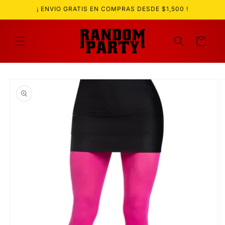
Ir
¡ ENVIO GRATIS EN COMPRAS DESDE $1,500 !
directamente
al contenido
Carrito
Ir
directamente
a la
información
del producto