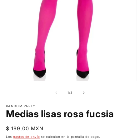
Abrir
Ab
elemento
e
multimedia
m
de
1
/
3
1
2
en
e
una
RANDOM PARTY
u
Medias lisas rosa fucsia
ventana
v
modal
m
Precio
$ 199.00 MXN
habitual
Los
gastos de envío
se calculan en la pantalla de pago.