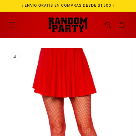
Ir
¡ ENVIO GRATIS EN COMPRAS DESDE $1,500 !
directamente
al contenido
Carrito
Ir
directamente
a la
información
del producto