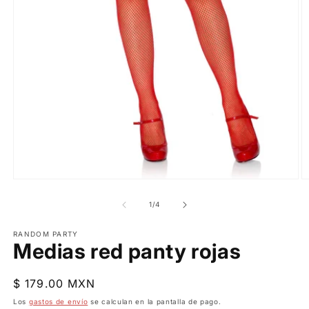
Abrir
Ab
elemento
e
multimedia
m
de
1
/
4
1
2
en
e
una
RANDOM PARTY
u
Medias red panty rojas
ventana
v
modal
m
Precio
$ 179.00 MXN
habitual
Los
gastos de envío
se calculan en la pantalla de pago.