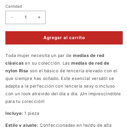
Cantidad
Reducir
Aumentar
cantidad
cantidad
para
para
Medias
Medias
Agregar al carrito
red
red
panty
panty
Toda mujer necesita un par de
rojas
rojas
medias de red
clásicas
en su colección. Las
medias de red de
nylon Risa
son el básico de lencería elevado con el
que siempre has soñado. Este esencial versátil se
adapta a la perfección con lencería sexy o incluso
con un look atrevido del día a día. ¡Un imprescindible
para tu colección!
Incluye:
1 pieza
Estilo y ajuste:
Confeccionadas en tejido de alta