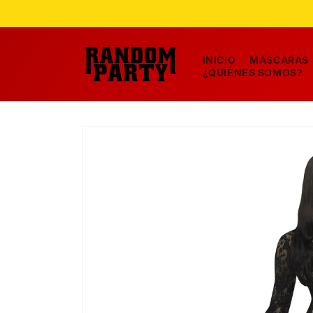
Ir
directamente
al contenido
INICIO
MÁSCARAS
¿QUIÉNES SOMOS?
Ir
directamente
a la
información
del producto