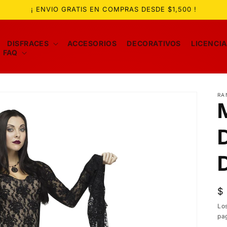
¡ ENVIO GRATIS EN COMPRAS DESDE $1,500 !
DISFRACES
ACCESORIOS
DECORATIVOS
LICENCI
FAQ
RA
P
$
ha
Lo
pa