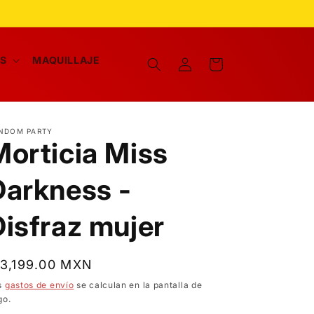
Iniciar
AS
MAQUILLAJE
Carrito
sesión
NDOM PARTY
Morticia Miss
Darkness -
Disfraz mujer
recio
 3,199.00 MXN
bitual
s
gastos de envío
se calculan en la pantalla de
go.