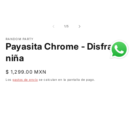
de
1
/
5
RANDOM PARTY
Payasita Chrome - Disfraz
niña
Precio
$ 1,299.00 MXN
habitual
Los
gastos de envío
se calculan en la pantalla de pago.
Talla
M
L
XL 14-16
Cantidad
Reducir
Aumentar