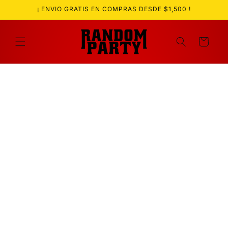
Ir
¡ ENVIO GRATIS EN COMPRAS DESDE $1,500 !
directamente
al contenido
Carrito
Ir
directamente
a la
información
del producto