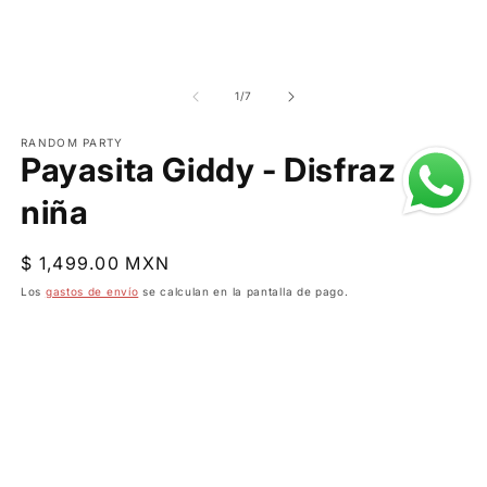
de
1
/
7
RANDOM PARTY
Payasita Giddy - Disfraz
niña
Precio
$ 1,499.00 MXN
habitual
Los
gastos de envío
se calculan en la pantalla de pago.
Talla
M
L
XL 14-16
Cantidad
Reducir
Aumentar