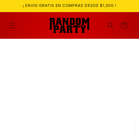
Ir
¡ ENVIO GRATIS EN COMPRAS DESDE $1,500 !
directamente
al contenido
Carrito
Ir
directamente
a la
información
del producto