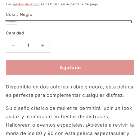
habitual
Los
gastos de envío
se calculan en la pantalla de pago.
Color:
Negro
Negro
Variante
Rubio
Variante
Cantidad
agotada
agotada
o
o
Reducir
Aumentar
no
no
cantidad
cantidad
disponible
para
para
disponible
Peluca
Peluca
Agotado
para
para
Hombre
Hombre
Disponible en dos colores: rubio y negro, esta peluca
es perfecta para complementar cualquier disfraz.
Su diseño clásico de mullet te permitirá lucir un look
audaz y memorable en fiestas de disfraces,
Halloween o eventos especiales. ¡Atrévete a revivir la
moda de los 80 y 90 con esta peluca espectacular y