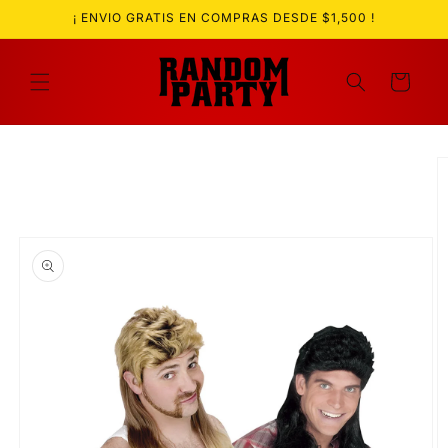
Ir
¡ ENVIO GRATIS EN COMPRAS DESDE $1,500 !
directamente
al contenido
Carrito
Ir
directamente
a la
información
del producto