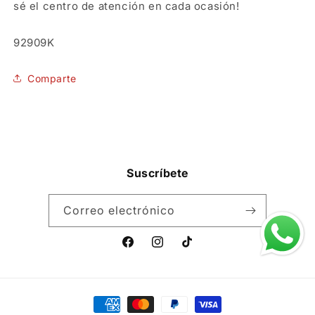
sé el centro de atención en cada ocasión!
SKU:
92909K
Comparte
Suscríbete
Correo electrónico
Facebook
Instagram
TikTok
Formas