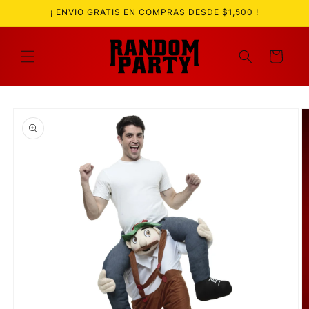
Ir
¡ ENVIO GRATIS EN COMPRAS DESDE $1,500 !
directamente
al contenido
Carrito
Ir
directamente
a la
información
del producto