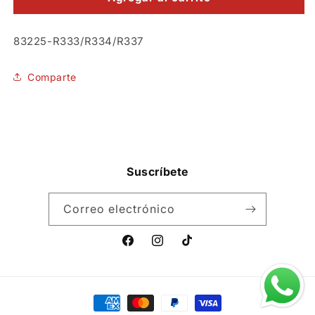
Oktober
Oktober
Fest
Fest
SKU:
83225-R333/R334/R337
Comparte
Suscríbete
Correo electrónico
Facebook
Instagram
TikTok
Formas