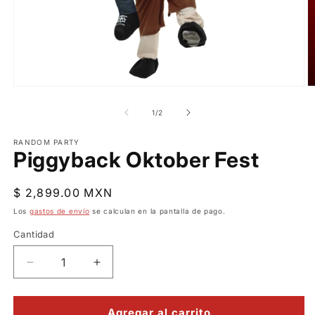
Abrir
Ab
elemento
e
multimedia
m
de
1
/
2
1
2
en
e
una
RANDOM PARTY
u
Piggyback Oktober Fest
ventana
v
modal
m
Precio
$ 2,899.00 MXN
habitual
Los
gastos de envío
se calculan en la pantalla de pago.
Cantidad
Reducir
Aumentar
cantidad
cantidad
para
para
Piggyback
Piggyback
Agregar al carrito