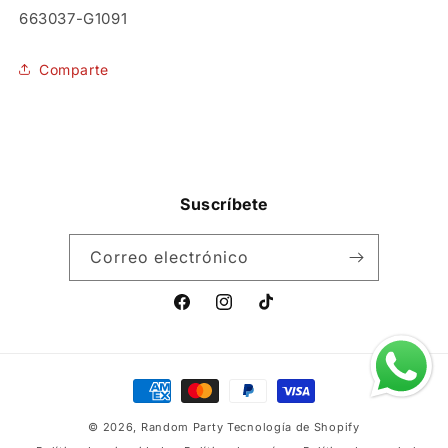
SKU:
663037-G1091
Comparte
Suscríbete
Correo electrónico
Facebook
Instagram
TikTok
Formas
de
© 2026,
Random Party
Tecnología de Shopify
pago