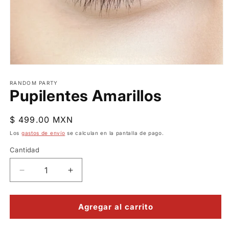
Abrir
elemento
multimedia
RANDOM PARTY
Pupilentes Amarillos
1
en
una
ventana
Precio
$ 499.00 MXN
modal
habitual
Los
gastos de envío
se calculan en la pantalla de pago.
Cantidad
Reducir
Aumentar
cantidad
cantidad
para
para
Pupilentes
Pupilentes
Agregar al carrito
Amarillos
Amarillos