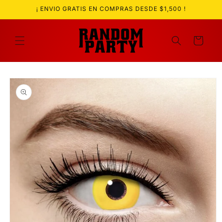
Ir
¡ ENVIO GRATIS EN COMPRAS DESDE $1,500 !
directamente
al contenido
Carrito
Ir
directamente
a la
información
del producto