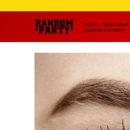
Ir
directamente
al contenido
INICIO
MÁSCARAS
¿QUIÉNES SOMOS?
Ir
directamente
a la
información
del producto