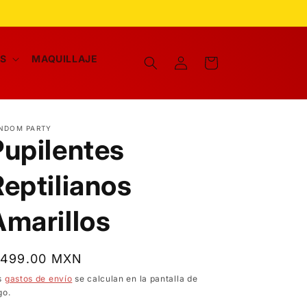
Iniciar
AS
MAQUILLAJE
Carrito
sesión
NDOM PARTY
Pupilentes
Reptilianos
Amarillos
recio
 499.00 MXN
bitual
s
gastos de envío
se calculan en la pantalla de
go.