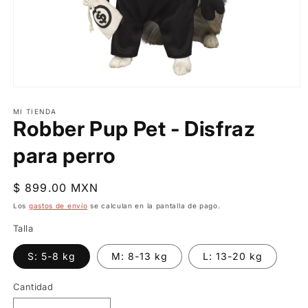
Abrir
elemento
multimedia
MI TIENDA
Robber Pup Pet - Disfraz
1
en
una
para perro
ventana
modal
Precio
$ 899.00 MXN
habitual
Los
gastos de envío
se calculan en la pantalla de pago.
Talla
S: 5-8 kg
M: 8-13 kg
L: 13-20 kg
Cantidad