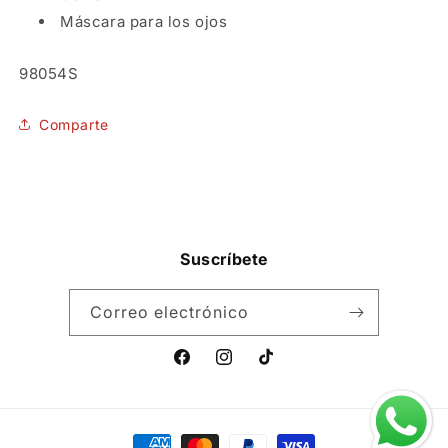
Máscara para los ojos
SKU:
98054S
Comparte
Suscríbete
Correo electrónico
Facebook
Instagram
TikTok
Formas