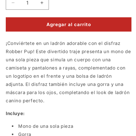
Reducir
Aumentar
cantidad
cantidad
para
para
Robber
Robber
Agregar al carrito
Pup
Pup
Pet
Pet
¡Conviértete en un ladrón adorable con el disfraz
-
-
Disfraz
Disfraz
Robber Pup! Este divertido traje presenta un mono de
para
para
una sola pieza que simula un cuerpo con una
perro
perro
camiseta y pantalones a rayas, complementado con
un logotipo en el frente y una bolsa de ladrón
adjunta. El disfraz también incluye una gorra y una
máscara para los ojos, completando el look de ladrón
canino perfecto.
Incluye:
Mono de una sola pieza
Gorra