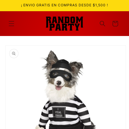
Ir
¡ ENVIO GRATIS EN COMPRAS DESDE $1,500 !
directamente
al contenido
Carrito
Ir
directamente
a la
información
del producto