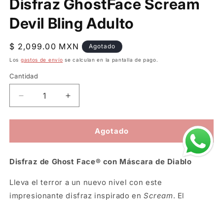
Disfraz GhostFace Scream
Devil Bling Adulto
Precio
$ 2,099.00 MXN
Agotado
habitual
Los
gastos de envío
se calculan en la pantalla de pago.
Cantidad
Reducir
Aumentar
cantidad
cantidad
para
para
Disfraz
Disfraz
Agotado
GhostFace
GhostFace
Scream
Scream
Disfraz de Ghost Face® con Máscara de Diablo
Devil
Devil
Bling
Bling
Lleva el terror a un nuevo nivel con este
Adulto
Adulto
impresionante disfraz inspirado en
Scream
. El
conjunto incluye una elegante túnica negra lisa con