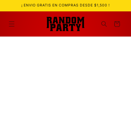
Ir
¡ ENVIO GRATIS EN COMPRAS DESDE $1,500 !
directamente
al contenido
Carrito
Ir
directamente
a la
información
del producto