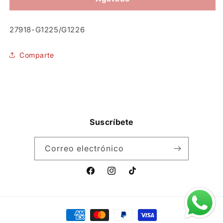
Buddy
Buddy
Xochitl
Xochitl
SKU:
27918-G1225/G1226
Comparte
Suscríbete
Correo electrónico
Facebook
Instagram
TikTok
Formas