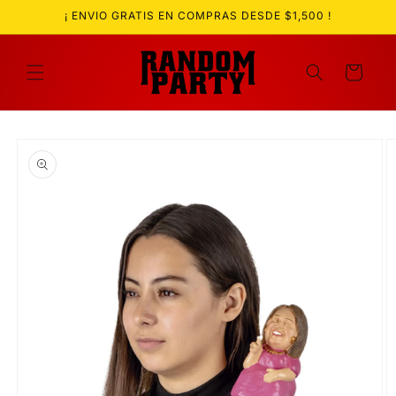
Ir
¡ ENVIO GRATIS EN COMPRAS DESDE $1,500 !
directamente
al contenido
Carrito
Ir
directamente
a la
información
del producto