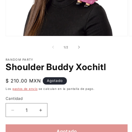
Abrir
Ab
elemento
e
multimedia
m
de
1
/
2
1
2
en
e
una
RANDOM PARTY
u
Shoulder Buddy Xochitl
ventana
v
modal
m
Precio
$ 210.00 MXN
Agotado
habitual
Los
gastos de envío
se calculan en la pantalla de pago.
Cantidad
Reducir
Aumentar
cantidad
cantidad
para
para
Shoulder
Shoulder
Agotado