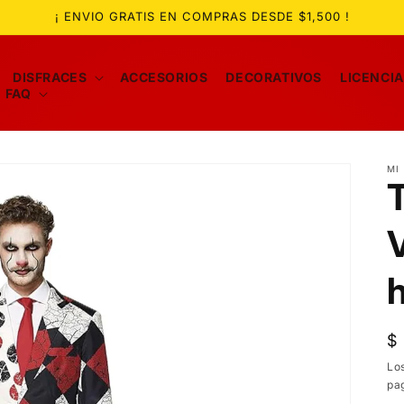
¡ ENVIO GRATIS EN COMPRAS DESDE $1,500 !
DISFRACES
ACCESORIOS
DECORATIVOS
LICENCI
FAQ
MI
V
P
$
ha
Lo
pa