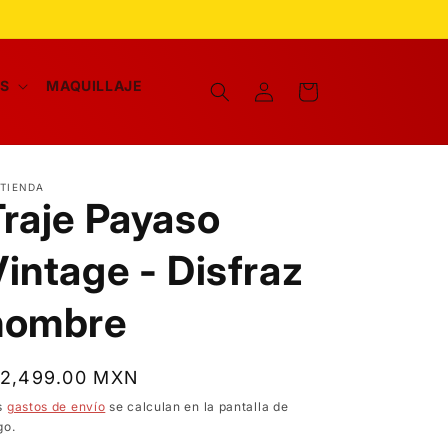
Iniciar
AS
MAQUILLAJE
Carrito
sesión
 TIENDA
Traje Payaso
intage - Disfraz
hombre
recio
 2,499.00 MXN
bitual
s
gastos de envío
se calculan en la pantalla de
go.