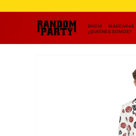
Ir
directamente
al contenido
INICIO
MÁSCARAS
¿QUIÉNES SOMOS?
Ir
directamente
a la
información
del producto