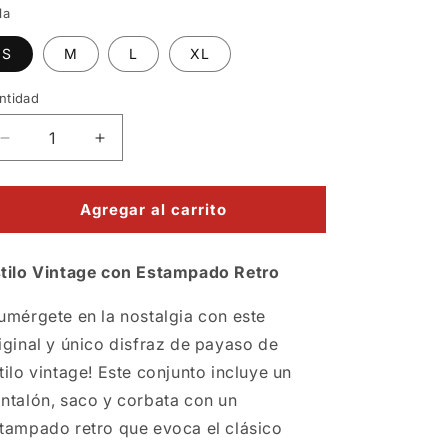
la
S
M
L
XL
ntidad
Reducir
Aumentar
cantidad
cantidad
para
para
Traje
Traje
Agregar al carrito
Payaso
Payaso
Vintage
Vintage
tilo Vintage con Estampado Retro
-
-
Disfraz
Disfraz
hombre
hombre
umérgete en la nostalgia con este
iginal y único disfraz de payaso de
tilo vintage! Este conjunto incluye un
ntalón, saco y corbata con un
tampado retro que evoca el clásico