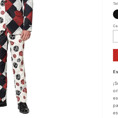
Tal
Ca
Es
¡S
or
es
pa
es