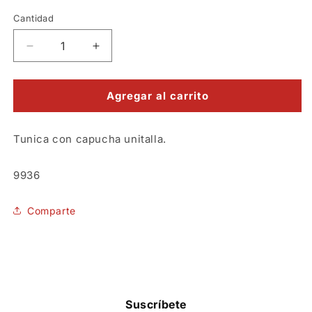
Cantidad
Reducir
Aumentar
cantidad
cantidad
para
para
Túnica
Túnica
Agregar al carrito
Muerte
Muerte
Horror
Horror
Tunica con capucha unitalla.
-
-
Disfraz
Disfraz
hombre
hombre
SKU:
9936
Comparte
Suscríbete