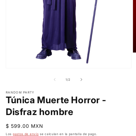
Ab
e
m
2
Abrir
e
elemento
u
multimedia
de
1
/
2
v
1
m
en
una
RANDOM PARTY
Túnica Muerte Horror -
ventana
modal
Disfraz hombre
Precio
$ 599.00 MXN
habitual
Los
gastos de envío
se calculan en la pantalla de pago.