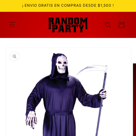
Ir
¡ ENVIO GRATIS EN COMPRAS DESDE $1,500 !
directamente
al contenido
Carrito
Ir
directamente
a la
información
del producto